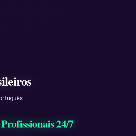
ileiros
português
 Profissionais 24/7