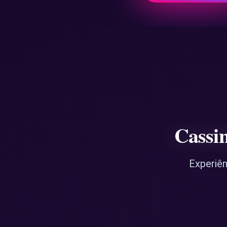
Cassin
Experiên