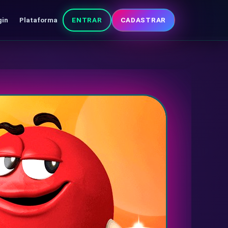
gin
Plataforma
ENTRAR
CADASTRAR