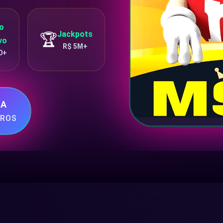
o
Jackpots
🏆
vo
R$ 5M+
0+
RA
IROS