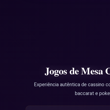
Jogos de Mesa C
Experiência autêntica de cassino co
baccarat e poke