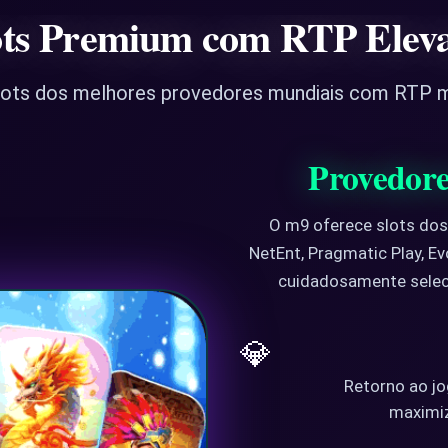
ots Premium com RTP Elev
lots dos melhores provedores mundiais com RTP 
Provedore
O m9 oferece slots do
NetEnt, Pragmatic Play, E
cuidadosamente seleci
💎
Retorno ao jo
maximiz